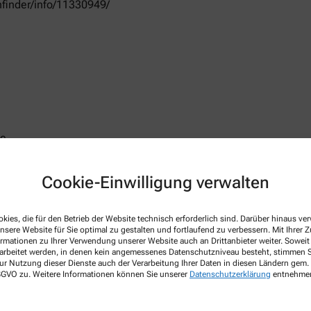
finder/info/11330949/
de
Cookie-Einwilligung verwalten
kies, die für den Betrieb der Website technisch erforderlich sind. Darüber hinaus v
 Apothekenbetriebsordnung, Arzneimittelpreisverordnung, Bu
nsere Website für Sie optimal zu gestalten und fortlaufend zu verbessern. Mit Ihrer
netseite des Bundesvereinigung Deutscher Apothekerverbände
w
ormationen zu Ihrer Verwendung unserer Website auch an Drittanbieter weiter. Soweit
rarbeitet werden, in denen kein angemessenes Datenschutzniveau besteht, stimmen Si
 gültig im Geltungsbereich des Arzneimittelgesetzes (AMG)
ur Nutzung dieser Dienste auch der Verarbeitung Ihrer Daten in diesen Ländern gem. 
 DSGVO zu. Weitere Informationen können Sie unserer
Datenschutzerklärung
entnehme