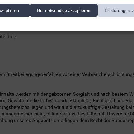
te/-n unserer Apotheke können Sie hier erreichen:
kzeptieren
Nur notwendige akzeptieren
Einstellungen v
feld.de
nem Streitbeilegungsverfahren vor einer Verbraucherschlichtung
le Inhalte werden mit der gebotenen Sorgfalt und nach bestem Wis
eine Gewähr für die fortwährende Aktualität, Richtigkeit und Vol
ungsbereichs liegen und wir auf die zukünftige Gestaltung keine
unangemessen sein, teilen Sie uns dies bitte mit. Unsere rech
altung unseres Angebots unterliegen dem Recht der Bundesrep