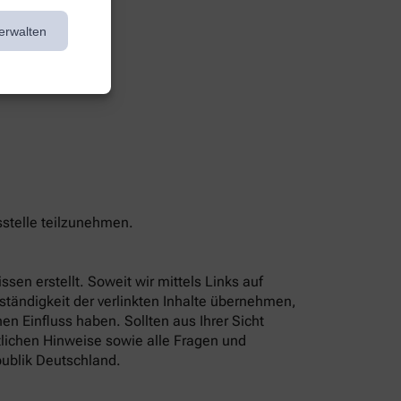
erwalten
sstelle teilzunehmen.
sen erstellt. Soweit wir mittels Links auf
lständigkeit der verlinkten Inhalte übernehmen,
n Einfluss haben. Sollten aus Ihrer Sicht
tlichen Hinweise sowie alle Fragen und
ublik Deutschland.