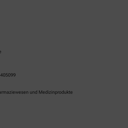
e
4405099
Pharmaziewesen und Medizinprodukte