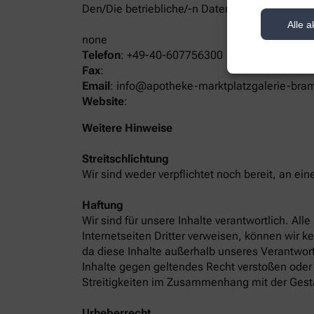
Den/Die betriebliche/-n Datenschutzbeauftrag
Alle a
none
Telefon
:
+49-40-607756300
Fax
:
Email
:
info@apotheke-marktplatzgalerie-bram
Website
:
Weitere Hinweise
Streitschlichtung
Wir sind weder verpflichtet noch bereit, an ei
Haftung
Wir sind für unsere Inhalte verantwortlich. Al
Internetseiten Dritter verweisen, können wir k
da diese Inhalte außerhalb unseres Verantwort
Inhalte gegen geltendes Recht verstoßen oder 
Streitigkeiten im Zusammenhang mit der Gest
Urheberrecht