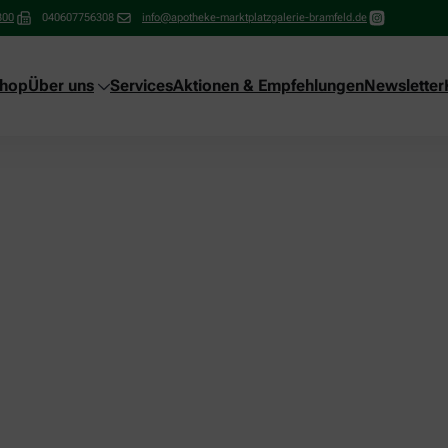
300
040607756308
info@apotheke-marktplatzgalerie-bramfeld.de
shop
Über uns
Services
Aktionen & Empfehlungen
Newsletter