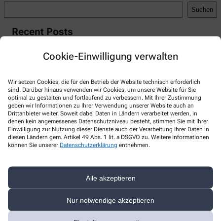
Suchen
Recent Posts
Hello world!
Cookie-Einwilligung verwalten
Recent Comments
Wir setzen Cookies, die für den Betrieb der Website technisch erforderlich
A WordPress Commenter
zu
Hello world!
sind. Darüber hinaus verwenden wir Cookies, um unsere Website für Sie
optimal zu gestalten und fortlaufend zu verbessern. Mit Ihrer Zustimmung
geben wir Informationen zu Ihrer Verwendung unserer Website auch an
Drittanbieter weiter. Soweit dabei Daten in Ländern verarbeitet werden, in
denen kein angemessenes Datenschutzniveau besteht, stimmen Sie mit Ihrer
Einwilligung zur Nutzung dieser Dienste auch der Verarbeitung Ihrer Daten in
Kontakt
diesen Ländern gem. Artikel 49 Abs. 1 lit. a DSGVO zu. Weitere Informationen
können Sie unserer
Datenschutzerklärung
entnehmen.
Apotheke in der Marktplatz Galerie
Bramfelder Chaussee 230
,
22177
Hamburg
Alle akzeptieren
040607756300
Nur notwendige akzeptieren
040607756308
info@apotheke-marktplatzgalerie-bramfeld.de